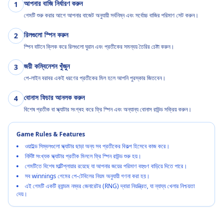
আপনার বাজি নির্ধারণ করুন
1
গেমটি শুরু করার আগে আপনার বাজেট অনুযায়ী সর্বনিম্ন এবং সর্বোচ্চ বাজির পরিমাণ সেট করুন।
রিলগুলো স্পিন করুন
2
স্পিন বাটনে ক্লিক করে রিলগুলো ঘুরান এবং প্রতীকের সমন্বয় তৈরির চেষ্টা করুন।
জয়ী কম্বিনেশন খুঁজুন
3
পে-লাইন বরাবর একই ধরণের প্রতীকের মিল হলে আপনি পুরস্কার জিতবেন।
বোনাস ফিচার আনলক করুন
4
বিশেষ প্রতীক বা স্ক্যাটার সংগ্ৰহ করে ফ্রি স্পিন এবং অন্যান্য বোনাস রাউন্ড সক্রিয় করুন।
Game Rules & Features
ওয়াইল্ড সিম্বলগুলো স্ক্যাটার ছাড়া অন্য সব প্রতীকের বিকল্প হিসেবে কাজ করে।
নির্দিষ্ট সংখ্যক স্ক্যাটার প্রতীক মিললে ফ্রি স্পিন রাউন্ড শুরু হয়।
গেমটিতে বিশেষ মাল্টিপ্লায়ার রয়েছে যা আপনার জয়ের পরিমাণ বহুগুণ বাড়িয়ে দিতে পারে।
সব winnings গেমের পে-টেবিলের নিয়ম অনুযায়ী গণনা করা হয়।
এই গেমটি একটি র‍্যান্ডম নম্বর জেনারেটর (RNG) দ্বারা নিয়ন্ত্রিত, যা ন্যায্য খেলার নিশ্চয়তা
দেয়।