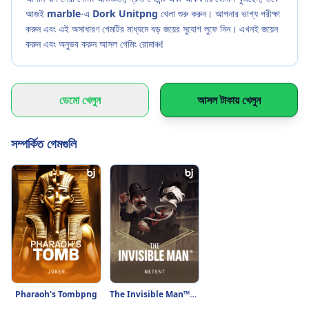
আজই
marble
-এ
Dork Unitpng
খেলা শুরু করুন। আপনার ভাগ্য পরীক্ষা
করুন এবং এই অসাধারণ গেমটির মাধ্যমে বড় জয়ের সুযোগ লুফে নিন। এখনই জয়েন
করুন এবং অনুভব করুন আসল গেমিং রোমাঞ্চ!
ডেমো খেলুন
আসল টাকায় খেলুন
সম্পর্কিত গেমগুলি
Pharaoh's Tombpng
The Invisible Man™png