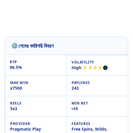
⚙️
গেমের কারিগরি বিবরণ
RTP
VOLATILITY
96.5%
High ⚡⚡⚡⚡🌑
MAX WIN
PAYLINES
x7500
243
REELS
MIN BET
5x3
৳10
PROVIDER
FEATURES
Pragmatic Play
Free Spins, Wilds,