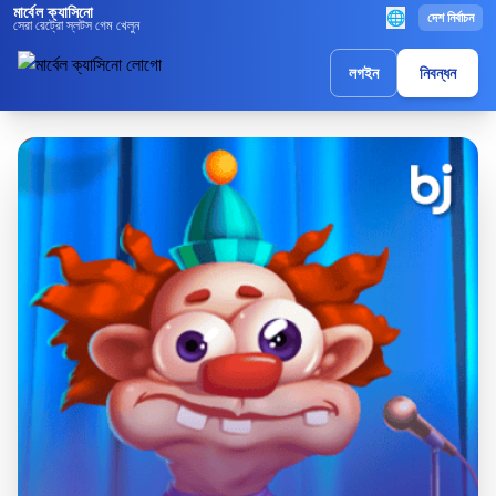
মার্বেল ক্যাসিনো
🌐
দেশ নির্বাচন
সেরা রেট্রো স্লটস গেম খেলুন
লগইন
নিবন্ধন