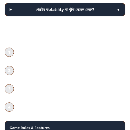
গেমটির ভolatility বা ঝুঁকি লেভেল কেমন?
▼
Gold Coins কিভাবে খেলবেন
বেট নির্ধারণ করুন
1
গেম স্ক্রিনে থাকা কন্ট্রোল প্যানেল ব্যবহার করে আপনার পছন্দের বাজির পরিমাণ সেট করুন।
স্পিন বাটন চাপুন
2
রিলগুলো ঘোরাতে স্পিন বাটনে ক্লিক করুন এবং প্রতীকের সমন্বয়ের জন্য অপেক্ষা করুন।
জয়ী সংমিশ্রণ খুঁজুন
3
পে-লাইন বরাবর একই ধরণের প্রতীকের মিল থাকলে আপনি তাৎক্ষণিক পুরস্কার পাবেন।
বোনাস ফিচার সক্রিয় করুন
4
বিশেষ গোল্ড কয়েন প্রতীকগুলি সংগ্রহ করে ফ্রি স্পিন এবং মাল্টিপ্লায়ার বোনাস আনলক করুন।
Game Rules & Features