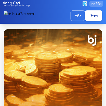
মার্বেল ক্যাসিনো
🌐
দেশ নির্বাচন
সেরা রেট্রো স্লটস গেম খেলুন
লগইন
নিবন্ধন