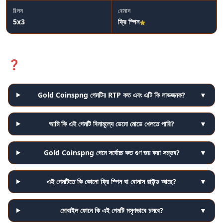
রিলস
বোনাস
5x3
ফ্রি স্পিন
⭐
❓
FAQ - Gold Coinspng
Gold Coinspng গেমটির RTP কত এবং এটি কি লাভজনক?
▼
আমি কি এই গেমটি বিনামূল্যে ডেমো মোডে খেলতে পারি?
▼
Gold Coinspng গেমে সর্বোচ্চ কত গুণ জয় করা সম্ভব?
▼
এই গেমটিতে কি কোনো ফ্রি স্পিন বা বোনাস রাউন্ড আছে?
▼
মোবাইল ফোনে কি এই গেমটি মসৃণভাবে চলবে?
▼